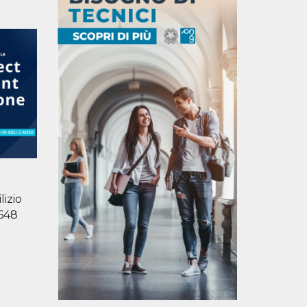
izio
1648