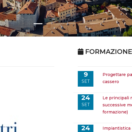
FORMAZIONE
9
progettare pareti in calcestruzzo gettate entro blocco
SET
cassero
24
le principali normative e modifiche del d.lgs 81/2008 e
SET
successive mod
formazione)
24
impiantistica aziendale e la corretta gestione del portale