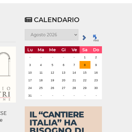
CALENDARIO
Lu
Ma
Me
Gi
Ve
Sa
Do
-
-
-
-
-
1
2
3
4
5
6
7
8
9
10
11
12
13
14
15
16
17
18
19
20
21
22
23
24
25
26
27
28
29
30
-
-
-
-
-
-
31
CSE
e