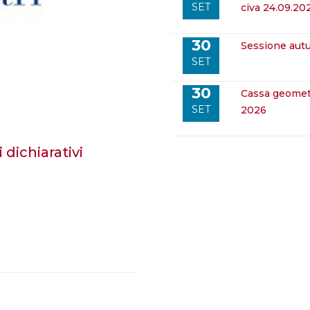
SET
civa 24.09.20
30
sessione au
SET
30
cassa geometri – adempimenti dichiarativi e contributivi
SET
2026