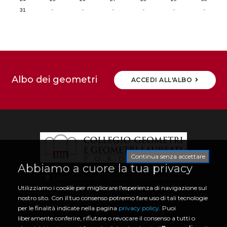
-
-
-
-
-
-
31
Albo dei geometri
ACCEDI ALL'ALBO
Continua senza accettare
Abbiamo a cuore la tua privacy
viale Marconi 63 - 1 piano - 33170 Pordenone
info@collegio.geometri.pn.it
Utilizziamo i cookie per migliorare l'esperienza di navigazione sul
collegio.pordenone@geopec.it
nostro sito. Con il tuo consenso potremo fare uso di tali tecnologie
0434 21466 | CF 80006730933
per le finalità indicate nella pagina
privacy policy
. Puoi
liberamente conferire, rifiutare o revocare il consenso a tutti o