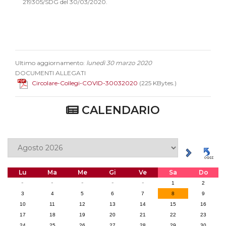
219305/SDG del 30/03/20
20.
Ultimo aggiornamento:
lunedì 30 marzo 2020
DOCUMENTI ALLEGATI
Circolare-Collegi-COVID-30032020
(225 KBytes.)
CALENDARIO
Lu
Ma
Me
Gi
Ve
Sa
Do
-
-
-
-
-
1
2
3
4
5
6
7
8
9
10
11
12
13
14
15
16
17
18
19
20
21
22
23
24
25
26
27
28
29
30