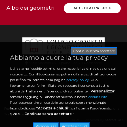
Albo dei geometri
ACCEDI ALL'ALBO
Continua senza accettare
Abbiamo a cuore la tua privacy
viale Marconi 63 - 1 piano - 33170 Pordenone
info@collegio.geometri.pn.it
Utilizziamo i cookie per migliorare l'esperienza di navigazione sul
collegio.pordenone@geopec.it
nostro sito. Con il tuo consenso potremo fare uso di tali tecnologie
0434 21466 | CF 80006730933
per le finalità indicate nella pagina
privacy policy
. Puoi
liberamente conferire, rifiutare o revocare il consenso a tutti o
alcuni dei trattamenti facendo click sul pulsante ''
Personalizza
''
sempre raggiungibili anche attraverso la nostra
cookies info.
Puoi acconsentire all'uso delle tecnologie sopra menzionate
facendo click su ''
Accetta e chiudi
'' o rifiutarne l'uso facendo
Feedback Accessibilità
|
Policy Privacy
|
Cookies Info
|
Amministrazione
click su ''
Continua senza accettare
''
Trasparente
|
Whistleblowing
© 2021 Powered by
Start2000
Personalizza
Accetta e chiudi