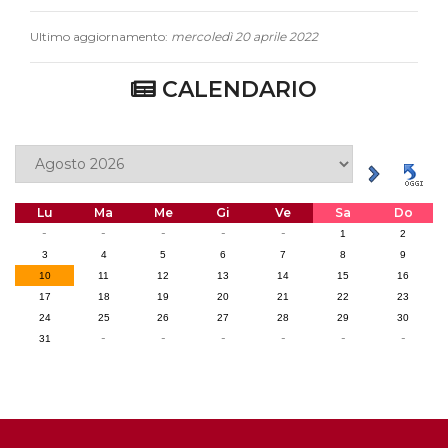
Ultimo aggiornamento:
mercoledì 20 aprile 2022
CALENDARIO
Lu
Ma
Me
Gi
Ve
Sa
Do
-
-
-
-
-
1
2
3
4
5
6
7
8
9
10
11
12
13
14
15
16
17
18
19
20
21
22
23
24
25
26
27
28
29
30
-
-
-
-
-
-
31