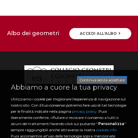
Albo dei geometri
ACCEDI ALL'ALBO
Continua senza accettare
Abbiamo a cuore la tua privacy
viale Marconi 63 - 1 piano - 33170 Pordenone
info@collegio.geometri.pn.it
Utilizziamo i cookie per migliorare l'esperienza di navigazione sul
collegio.pordenone@geopec.it
nostro sito. Con il tuo consenso potremo fare uso di tali tecnologie
0434 21466 | CF 80006730933
per le finalità indicate nella pagina
privacy policy
. Puoi
liberamente conferire, rifiutare o revocare il consenso a tutti o
alcuni dei trattamenti facendo click sul pulsante ''
Personalizza
''
sempre raggiungibili anche attraverso la nostra
cookies info.
Puoi acconsentire all'uso delle tecnologie sopra menzionate