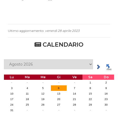
Ultimo aggiornamento:
venerdì 28 aprile 2023
CALENDARIO
Lu
Ma
Me
Gi
Ve
Sa
Do
-
-
-
-
-
1
2
3
4
5
6
7
8
9
10
11
12
13
14
15
16
17
18
19
20
21
22
23
24
25
26
27
28
29
30
-
-
-
-
-
-
31