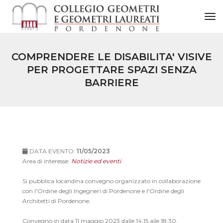
to
COMPRENDERE LE DISABILITA' VISIVE
PER PROGETTARE SPAZI SENZA
BARRIERE
DATA EVENTO:
11/05/2023
Area di interesse:
Notizie ed eventi
Si pubblica locandina convegno organizzato in collaborazione
con l'Ordine degli Ingegneri di Pordenone e l'Ordine degli
Architetti di Pordenone.
Convegno in data 11 maggio 2023 dalle 14:15 alle 18:30.