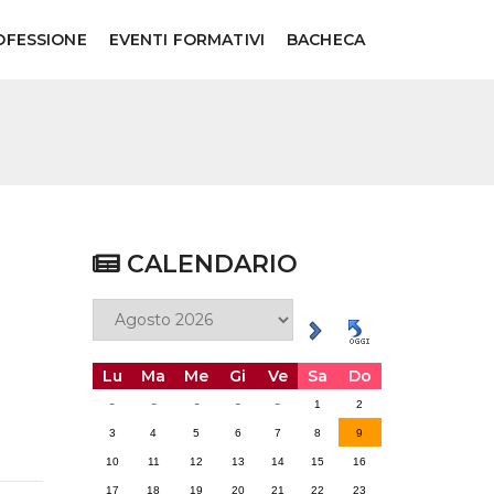
OFESSIONE
EVENTI FORMATIVI
BACHECA
CALENDARIO
Lu
Ma
Me
Gi
Ve
Sa
Do
-
-
-
-
-
1
2
3
4
5
6
7
8
9
10
11
12
13
14
15
16
17
18
19
20
21
22
23