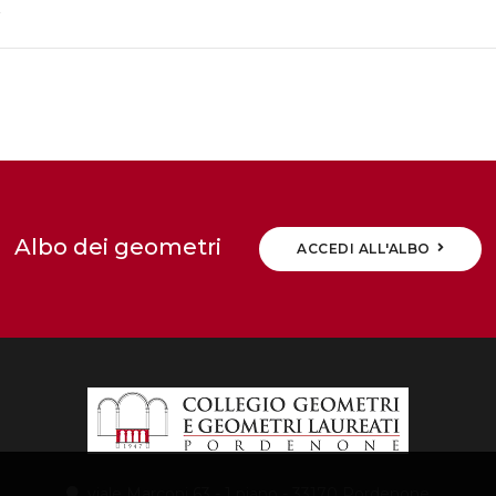
Albo dei geometri
ACCEDI ALL'ALBO
viale Marconi 63 - 1 piano - 33170 Pordenone