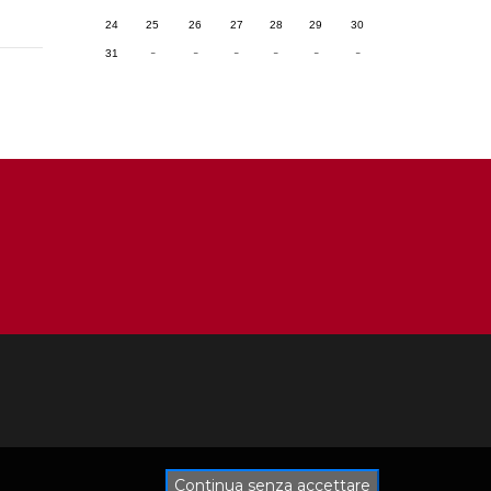
24
25
26
27
28
29
30
-
-
-
-
-
-
31
Continua senza accettare