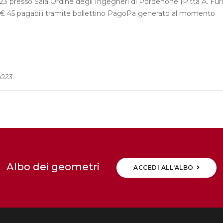
3 presso Sala Ordine degli Ingegneri di Pordenone (P.tta A. Furl
 di € 45 pagabili tramite bollettino PagoPa generato al momento
2023
Albo dei geometri
ACCEDI ALL'ALBO