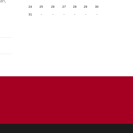
an,
24
25
26
27
28
29
30
-
-
-
-
-
-
31