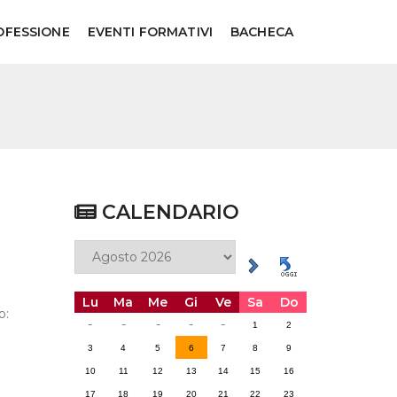
OFESSIONE
EVENTI FORMATIVI
BACHECA
CALENDARIO
Lu
Ma
Me
Gi
Ve
Sa
Do
o:
-
-
-
-
-
1
2
3
4
5
6
7
8
9
10
11
12
13
14
15
16
17
18
19
20
21
22
23