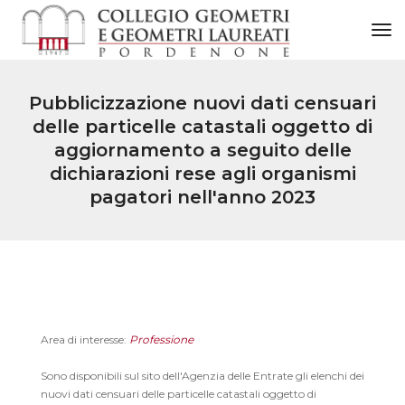
to
Pubblicizzazione nuovi dati censuari
delle particelle catastali oggetto di
aggiornamento a seguito delle
dichiarazioni rese agli organismi
pagatori nell'anno 2023
Area di interesse:
Professione
Sono disponibili sul sito dell'Agenzia delle Entrate gli elenchi dei
nuovi dati censuari delle particelle catastali oggetto di