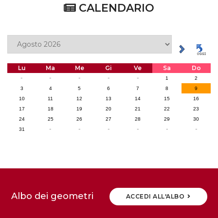
CALENDARIO
Lu
Ma
Me
Gi
Ve
Sa
Do
-
-
-
-
-
1
2
3
4
5
6
7
8
9
10
11
12
13
14
15
16
17
18
19
20
21
22
23
24
25
26
27
28
29
30
-
-
-
-
-
-
31
Albo dei geometri
ACCEDI ALL'ALBO