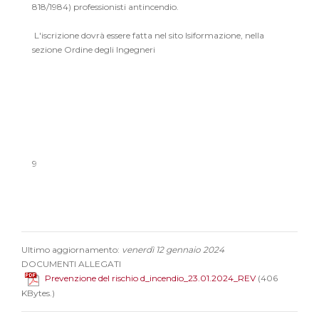
818/1984) professionisti antincendio.
L'iscrizione dovrà essere fatta nel sito Isiformazione, nella
sezione Ordine degli Ingegneri
9
Ultimo aggiornamento:
venerdì 12 gennaio 2024
DOCUMENTI ALLEGATI
Prevenzione del rischio d_incendio_23.01.2024_REV
(406
KBytes.)