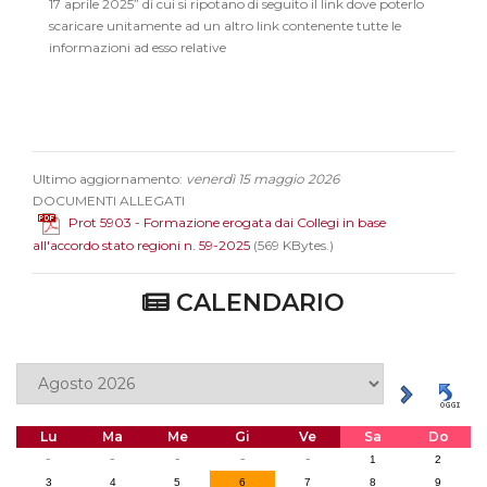
17 aprile 2025” di cui si ripotano di seguito il link dove poterlo
scaricare unitamente ad un altro link contenente tutte le
informazioni ad esso relative
Ultimo aggiornamento:
venerdì 15 maggio 2026
DOCUMENTI ALLEGATI
Prot 5903 - Formazione erogata dai Collegi in base
all'accordo stato regioni n. 59-2025
(569 KBytes.)
CALENDARIO
Lu
Ma
Me
Gi
Ve
Sa
Do
-
-
-
-
-
1
2
3
4
5
6
7
8
9