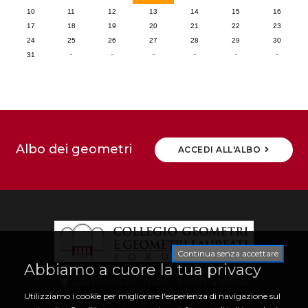
10
11
12
13
14
15
16
17
18
19
20
21
22
23
24
25
26
27
28
29
30
-
-
-
-
-
-
31
Albo dei geometri
ACCEDI ALL'ALBO
Continua senza accettare
Abbiamo a cuore la tua privacy
viale Marconi 63 - 1 piano - 33170 Pordenone
info@collegio.geometri.pn.it
Utilizziamo i cookie per migliorare l'esperienza di navigazione sul