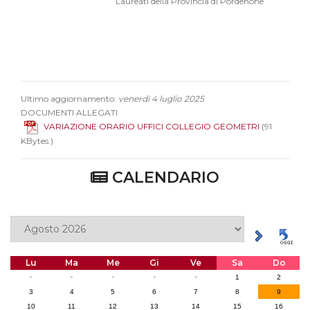
Laureati della Provincia di Pordenone
Ultimo aggiornamento:
venerdì 4 luglio 2025
DOCUMENTI ALLEGATI
VARIAZIONE ORARIO UFFICI COLLEGIO GEOMETRI
(91
KBytes.)
CALENDARIO
Lu
Ma
Me
Gi
Ve
Sa
Do
-
-
-
-
-
1
2
3
4
5
6
7
8
9
10
11
12
13
14
15
16