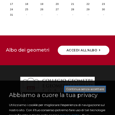
17
18
19
20
21
22
23
24
25
26
27
28
29
30
-
-
-
-
-
-
31
Albo dei geometri
ACCEDI ALL'ALBO
Continua senza accettare
Abbiamo a cuore la tua privacy
viale Marconi 63 - 1 piano - 33170 Pordenone
Utilizziamo i cookie per migliorare l'esperienza di navigazione sul
info@collegio.geometri.pn.it
nostro sito. Con il tuo consenso potremo fare uso di tali tecnologie
collegio.pordenone@geopec.it