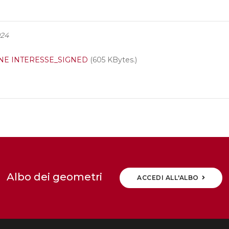
024
NE INTERESSE_SIGNED
(605 KBytes.)
Albo dei geometri
ACCEDI ALL'ALBO