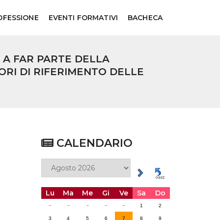
OFESSIONE
EVENTI FORMATIVI
BACHECA
E A FAR PARTE DELLA
ORI DI RIFERIMENTO DELLE
CALENDARIO
Lu
Ma
Me
Gi
Ve
Sa
Do
-
-
-
-
-
1
2
3
4
5
6
7
8
9