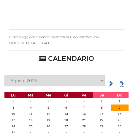
Ultimo aggiornamento:
domenica 6 novembre 2016
DOCUMENTI ALLEGATI
CALENDARIO
Lu
Ma
Me
Gi
Ve
Sa
Do
-
-
-
-
-
1
2
3
4
5
6
7
8
9
10
11
12
13
14
15
16
17
18
19
20
21
22
23
24
25
26
27
28
29
30
-
-
-
-
-
-
31