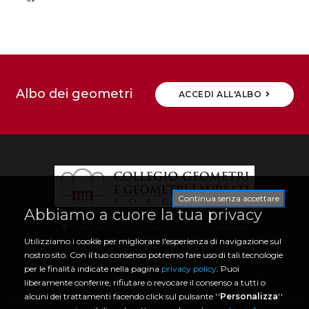
Albo dei geometri
ACCEDI ALL'ALBO
Continua senza accettare
Abbiamo a cuore la tua privacy
viale Marconi 63 - 1 piano - 33170 Pordenone
info@collegio.geometri.pn.it
Utilizziamo i cookie per migliorare l'esperienza di navigazione sul
collegio.pordenone@geopec.it
nostro sito. Con il tuo consenso potremo fare uso di tali tecnologie
0434 21466 | CF 80006730933
per le finalità indicate nella pagina
privacy policy
. Puoi
liberamente conferire, rifiutare o revocare il consenso a tutti o
alcuni dei trattamenti facendo click sul pulsante ''
Personalizza
''