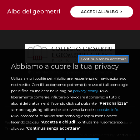
Albo dei geometri
ACCEDI ALL'ALBO
Continua senza accettare
Abbiamo a cuore la tua privacy
viale Marconi 63 - 1 piano - 33170 Pordenone
info@collegio.geometri.pn.it
Utilizziamo i cookie per migliorare l'esperienza di navigazione sul
collegio.pordenone@geopec.it
nostro sito. Con il tuo consenso potremo fare uso di tali tecnologie
0434 21466 | CF 80006730933
per le finalità indicate nella pagina
privacy policy
. Puoi
liberamente conferire, rifiutare o revocare il consenso a tutti o
alcuni dei trattamenti facendo click sul pulsante ''
Personalizza
''
sempre raggiungibili anche attraverso la nostra
cookies info.
Puoi acconsentire all'uso delle tecnologie sopra menzionate
facendo click su ''
Accetta e chiudi
'' o rifiutarne l'uso facendo
Feedback Accessibilità
|
Policy Privacy
|
Cookies Info
|
Amministrazione
click su ''
Continua senza accettare
''
Trasparente
|
Whistleblowing
© 2021 Powered by
Start2000