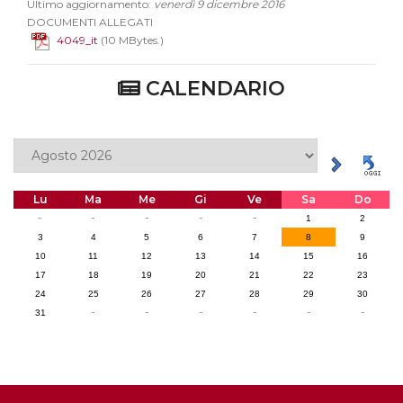
Ultimo aggiornamento:
venerdì 9 dicembre 2016
DOCUMENTI ALLEGATI
4049_it
(10 MBytes.)
CALENDARIO
Lu
Ma
Me
Gi
Ve
Sa
Do
-
-
-
-
-
1
2
3
4
5
6
7
8
9
10
11
12
13
14
15
16
17
18
19
20
21
22
23
24
25
26
27
28
29
30
-
-
-
-
-
-
31