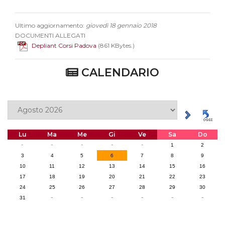
Ultimo aggiornamento:
giovedì 18 gennaio 2018
DOCUMENTI ALLEGATI
Depliant Corsi Padova
(861 KBytes.)
CALENDARIO
Lu
Ma
Me
Gi
Ve
Sa
Do
-
-
-
-
-
1
2
3
4
5
6
7
8
9
10
11
12
13
14
15
16
17
18
19
20
21
22
23
24
25
26
27
28
29
30
-
-
-
-
-
-
31