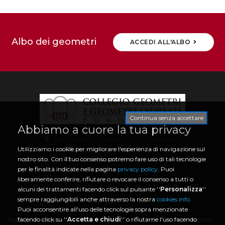
Albo dei geometri
ACCEDI ALL'ALBO
Continua senza accettare
Abbiamo a cuore la tua privacy
viale Marconi 63 - 1 piano - 33170 Pordenone
info@collegio.geometri.pn.it
Utilizziamo i cookie per migliorare l'esperienza di navigazione sul
collegio.pordenone@geopec.it
nostro sito. Con il tuo consenso potremo fare uso di tali tecnologie
0434 21466 | CF 80006730933
per le finalità indicate nella pagina
privacy policy
. Puoi
liberamente conferire, rifiutare o revocare il consenso a tutti o
alcuni dei trattamenti facendo click sul pulsante ''
Personalizza
''
sempre raggiungibili anche attraverso la nostra
cookies info.
Puoi acconsentire all'uso delle tecnologie sopra menzionate
facendo click su ''
Accetta e chiudi
'' o rifiutarne l'uso facendo
Feedback Accessibilità
|
Policy Privacy
|
Cookies Info
|
Amministrazione