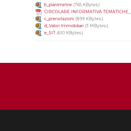
b_planimetrie
(765 KBytes.)
CIRCOLARE INFORMATIVA TEMATICHE_ 
c_prenotazioni
(899 KBytes.)
d_Valori Immobiliari
(3 MBytes.)
e_SIT
(610 KBytes.)