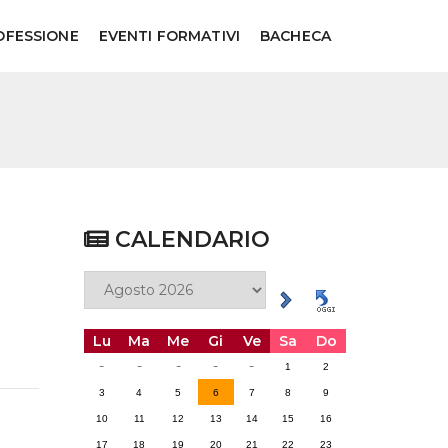
OFESSIONE
EVENTI FORMATIVI
BACHECA
CALENDARIO
Lu
Ma
Me
Gi
Ve
Sa
Do
-
-
-
-
-
1
2
3
4
5
6
7
8
9
10
11
12
13
14
15
16
17
18
19
20
21
22
23