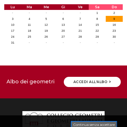
Lu
Ma
Me
Gi
Ve
Sa
Do
-
-
-
-
-
1
2
3
4
5
6
7
8
9
10
11
12
13
14
15
16
17
18
19
20
21
22
23
24
25
26
27
28
29
30
-
-
-
-
-
-
31
Albo dei geometri
ACCEDI ALL'ALBO
Continua senza accettare