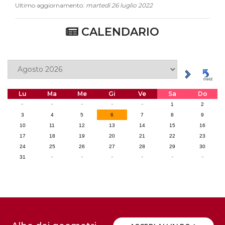
Ultimo aggiornamento:
martedì 26 luglio 2022
CALENDARIO
Lu
Ma
Me
Gi
Ve
Sa
Do
-
-
-
-
-
1
2
3
4
5
6
7
8
9
10
11
12
13
14
15
16
17
18
19
20
21
22
23
24
25
26
27
28
29
30
-
-
-
-
-
-
31