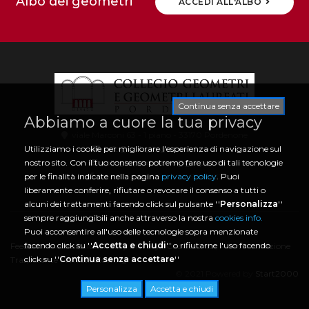
Albo dei geometri
ACCEDI ALL'ALBO
Continua senza accettare
Abbiamo a cuore la tua privacy
viale Marconi 63 - 1 piano - 33170 Pordenone
info@collegio.geometri.pn.it
Utilizziamo i cookie per migliorare l'esperienza di navigazione sul
collegio.pordenone@geopec.it
nostro sito. Con il tuo consenso potremo fare uso di tali tecnologie
0434 21466 | CF 80006730933
per le finalità indicate nella pagina
privacy policy
. Puoi
liberamente conferire, rifiutare o revocare il consenso a tutti o
alcuni dei trattamenti facendo click sul pulsante ''
Personalizza
''
sempre raggiungibili anche attraverso la nostra
cookies info.
Puoi acconsentire all'uso delle tecnologie sopra menzionate
facendo click su ''
Accetta e chiudi
'' o rifiutarne l'uso facendo
Feedback Accessibilità
|
Policy Privacy
|
Cookies Info
|
Amministrazione
click su ''
Continua senza accettare
''
Trasparente
|
Whistleblowing
© 2021 Powered by
Start2000
Personalizza
Accetta e chiudi