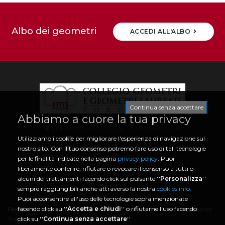
Albo dei geometri
ACCEDI ALL'ALBO
Continua senza accettare
Abbiamo a cuore la tua privacy
viale Marconi 63 - 1 piano - 33170 Pordenone
info@collegio.geometri.pn.it
Utilizziamo i cookie per migliorare l'esperienza di navigazione sul
collegio.pordenone@geopec.it
nostro sito. Con il tuo consenso potremo fare uso di tali tecnologie
0434 21466 | CF 80006730933
per le finalità indicate nella pagina
privacy policy
. Puoi
liberamente conferire, rifiutare o revocare il consenso a tutti o
alcuni dei trattamenti facendo click sul pulsante ''
Personalizza
''
sempre raggiungibili anche attraverso la nostra
cookies info.
Puoi acconsentire all'uso delle tecnologie sopra menzionate
facendo click su ''
Accetta e chiudi
'' o rifiutarne l'uso facendo
Feedback Accessibilità
|
Policy Privacy
|
Cookies Info
|
Amministrazione
click su ''
Continua senza accettare
''
Trasparente
|
Whistleblowing