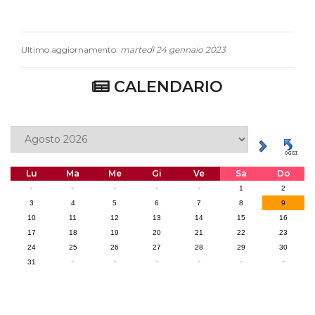
Ultimo aggiornamento:
martedì 24 gennaio 2023
CALENDARIO
Lu
Ma
Me
Gi
Ve
Sa
Do
-
-
-
-
-
1
2
3
4
5
6
7
8
9
10
11
12
13
14
15
16
17
18
19
20
21
22
23
24
25
26
27
28
29
30
-
-
-
-
-
-
31