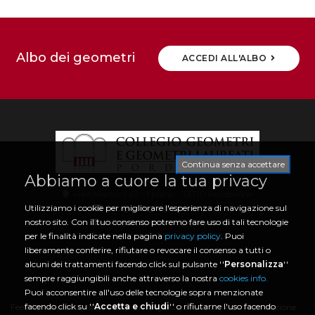
Albo dei geometri
ACCEDI ALL'ALBO
Continua senza accettare
Abbiamo a cuore la tua privacy
viale Marconi 63 - 1 piano - 33170 Pordenone
info@collegio.geometri.pn.it
Utilizziamo i cookie per migliorare l'esperienza di navigazione sul
collegio.pordenone@geopec.it
nostro sito. Con il tuo consenso potremo fare uso di tali tecnologie
0434 21466 | CF 80006730933
per le finalità indicate nella pagina
privacy policy
. Puoi
liberamente conferire, rifiutare o revocare il consenso a tutti o
alcuni dei trattamenti facendo click sul pulsante ''
Personalizza
''
sempre raggiungibili anche attraverso la nostra
cookies info.
Puoi acconsentire all'uso delle tecnologie sopra menzionate
facendo click su ''
Accetta e chiudi
'' o rifiutarne l'uso facendo
Feedback Accessibilità
|
Policy Privacy
|
Cookies Info
|
Amministrazione