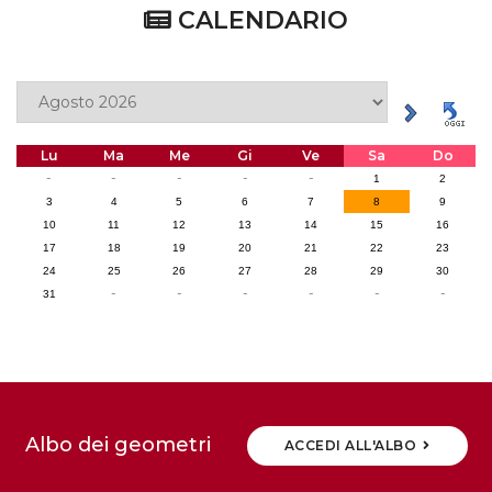
CALENDARIO
Lu
Ma
Me
Gi
Ve
Sa
Do
-
-
-
-
-
1
2
3
4
5
6
7
8
9
10
11
12
13
14
15
16
17
18
19
20
21
22
23
24
25
26
27
28
29
30
-
-
-
-
-
-
31
Albo dei geometri
ACCEDI ALL'ALBO