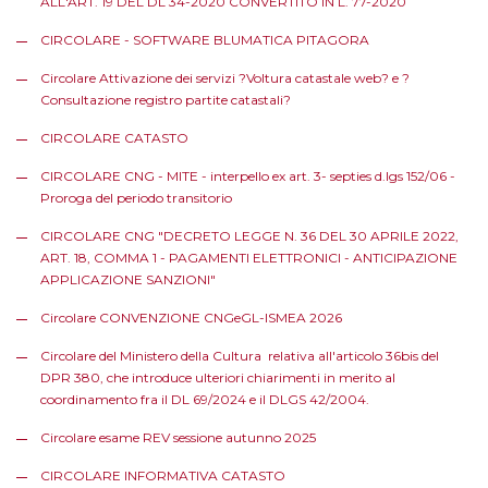
ALL'ART. 19 DEL DL 34-2020 CONVERTITO IN L. 77-2020
CIRCOLARE - SOFTWARE BLUMATICA PITAGORA
Circolare Attivazione dei servizi ?Voltura catastale web? e ?
Consultazione registro partite catastali?
CIRCOLARE CATASTO
CIRCOLARE CNG - MITE - interpello ex art. 3- septies d.lgs 152/06 -
Proroga del periodo transitorio
CIRCOLARE CNG "DECRETO LEGGE N. 36 DEL 30 APRILE 2022,
ART. 18, COMMA 1 - PAGAMENTI ELETTRONICI - ANTICIPAZIONE
APPLICAZIONE SANZIONI"
Circolare CONVENZIONE CNGeGL-ISMEA 2026
Circolare del Ministero della Cultura relativa all'articolo 36bis del
DPR 380, che introduce ulteriori chiarimenti in merito al
coordinamento fra il DL 69/2024 e il DLGS 42/2004.
Circolare esame REV sessione autunno 2025
CIRCOLARE INFORMATIVA CATASTO