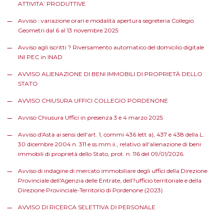
ATTIVITA’ PRODUTTIVE
Avviso : variazione orari e modalità apertura segreteria Collegio
Geometri dal 6 al 13 novembre 2025
Avviso agli iscritti ? Riversamento automatico del domicilio digitale
INI PEC in INAD
AVVISO ALIENAZIONE DI BENI IMMOBILI DI PROPRIETÀ DELLO
STATO
AVVISO CHIUSURA UFFICI COLLEGIO PORDENONE
Avviso Chiusura Uffici in presenza 3 e 4 marzo 2025
Avviso d'Asta ai sensi dell'art. 1, commi 436 lett a), 437 e 438 della L.
30 dicembre 2004 n. 311 e ss.mm.ii., relativo all'alienazione di beni
immobili di proprietà dello Stato, prot. n. 116 del 09/01/2026.
Avviso di indagine di mercato immobiliare degli uffici della Direzione
Provinciale dell'Agenzia delle Entrate, dell?ufficio territoriale e della
Direzione Provinciale-Territorio di Pordenone (2023)
AVVISO DI RICERCA SELETTIVA DI PERSONALE