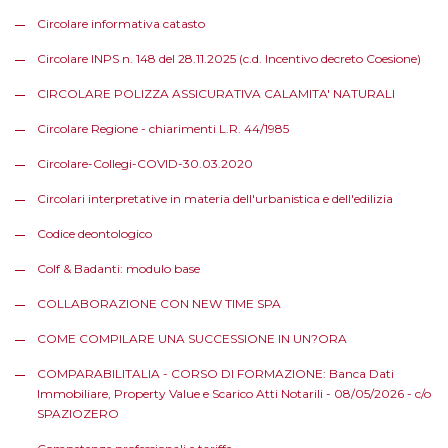
Circolare informativa catasto
Circolare INPS n. 148 del 28.11.2025 (c.d. Incentivo decreto Coesione)
CIRCOLARE POLIZZA ASSICURATIVA CALAMITA' NATURALI
Circolare Regione - chiarimenti L.R. 44/1985
Circolare-Collegi-COVID-30.03.2020
Circolari interpretative in materia dell'urbanistica e dell'edilizia
Codice deontologico
Colf & Badanti: modulo base
COLLABORAZIONE CON NEW TIME SPA
COME COMPILARE UNA SUCCESSIONE IN UN?ORA
COMPARABILITALIA - CORSO DI FORMAZIONE: Banca Dati
Immobiliare, Property Value e Scarico Atti Notarili - 08/05/2026 - c/o
SPAZIOZERO