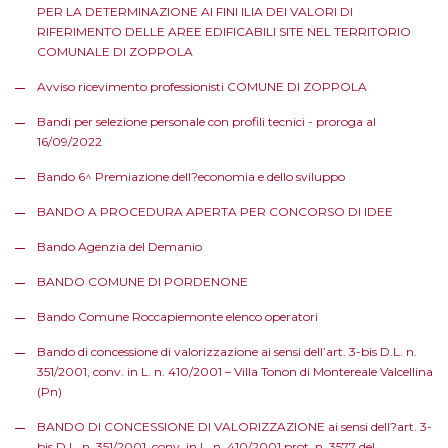
PER LA DETERMINAZIONE AI FINI ILIA DEI VALORI DI
RIFERIMENTO DELLE AREE EDIFICABILI SITE NEL TERRITORIO
COMUNALE DI ZOPPOLA
Avviso ricevimento professionisti COMUNE DI ZOPPOLA
Bandi per selezione personale con profili tecnici - proroga al
16/09/2022
Bando 6^ Premiazione dell?economia e dello sviluppo
BANDO A PROCEDURA APERTA PER CONCORSO DI IDEE
Bando Agenzia del Demanio
BANDO COMUNE DI PORDENONE
Bando Comune Roccapiemonte elenco operatori
Bando di concessione di valorizzazione ai sensi dell’art. 3-bis D.L. n.
351/2001, conv. in L. n. 410/2001 – Villa Tonon di Montereale Valcellina
(Pn)
BANDO DI CONCESSIONE DI VALORIZZAZIONE ai sensi dell?art. 3-
bis D.L. n. 351/2001, conv. in L. n. 410/2001 prot. n. 3577 del