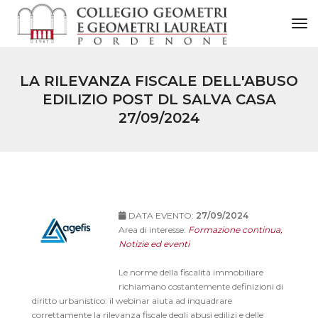
to
LA RILEVANZA FISCALE DELL'ABUSO
EDILIZIO POST DL SALVA CASA
27/09/2024
DATA EVENTO:
27/09/2024
Area di interesse:
Formazione continua,
Notizie ed eventi
Le norme della fiscalità immobiliare
richiamano costantemente definizioni di
diritto urbanistico: il webinar aiuta ad inquadrare
correttamente la rilevanza fiscale degli abusi edilizi e delle