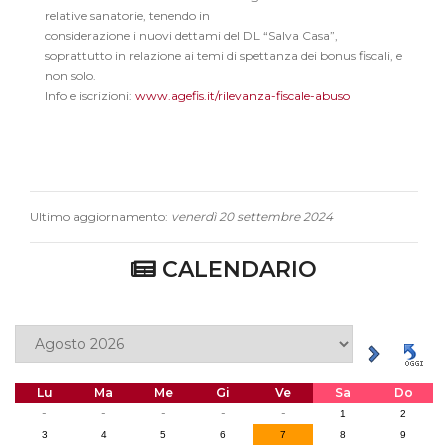
relative sanatorie, tenendo in
considerazione i nuovi dettami del DL “Salva Casa”,
soprattutto in relazione ai temi di spettanza dei bonus fiscali, e
non solo.
Info e iscrizioni:
www.agefis.it/rilevanza-fiscale-abuso
Ultimo aggiornamento:
venerdì 20 settembre 2024
CALENDARIO
Lu
Ma
Me
Gi
Ve
Sa
Do
-
-
-
-
-
1
2
3
4
5
6
7
8
9