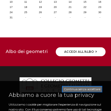
10
11
12
13
14
15
16
17
18
19
20
21
22
23
24
25
26
27
28
29
30
-
-
-
-
-
-
31
Albo dei geometri
ACCEDI ALL'ALBO
Continua senza accettare
Abbiamo a cuore la tua privacy
viale Marconi 63 - 1 piano - 33170 Pordenone
info@collegio.geometri.pn.it
Utilizziamo i cookie per migliorare l'esperienza di navigazione sul
collegio.pordenone@geopec.it
nostro sito. Con il tuo consenso potremo fare uso di tali tecnologie