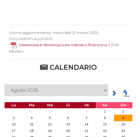
Ultimo aggiornamento:
mercoledì 12 marzo 2025
DOCUMENTI ALLEGATI
Masterclass e Workshop sulla metodica finanziaria-1
(948
KBytes.)
CALENDARIO
Lu
Ma
Me
Gi
Ve
Sa
Do
-
-
-
-
-
1
2
3
4
5
6
7
8
9
10
11
12
13
14
15
16
17
18
19
20
21
22
23