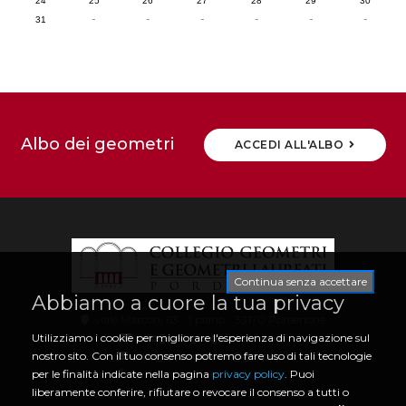
24
25
26
27
28
29
30
-
-
-
-
-
-
31
Albo dei geometri
ACCEDI ALL'ALBO
Continua senza accettare
Abbiamo a cuore la tua privacy
viale Marconi 63 - 1 piano - 33170 Pordenone
Utilizziamo i cookie per migliorare l'esperienza di navigazione sul
info@collegio.geometri.pn.it
nostro sito. Con il tuo consenso potremo fare uso di tali tecnologie
collegio.pordenone@geopec.it
per le finalità indicate nella pagina
privacy policy
. Puoi
0434 21466 | CF 80006730933
liberamente conferire, rifiutare o revocare il consenso a tutti o