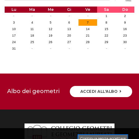
Lu
Ma
Me
Gi
Ve
Sa
Do
-
-
-
-
-
1
2
3
4
5
6
7
8
9
10
11
12
13
14
15
16
17
18
19
20
21
22
23
24
25
26
27
28
29
30
-
-
-
-
-
-
31
Albo dei geometri
ACCEDI ALL'ALBO
Continua senza accettare