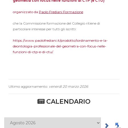
geometra con focus nelle funzioni di CTP (e CTU)”
organizzato da
Paolo Frediani Formazione
che la Commissione formazione del Collegio ritiene di
particolare interesse per tutti gli iscritti:
https://www.paolofrediani.it/prodotto/lordinamento-e-la-
deontologia-professionale-del-geometra-con-focus-nelle-
funzioni-di-ctp-e-di-ctu/
.
Ultimo aggiornamento:
venerdì 20 marzo 2026
CALENDARIO